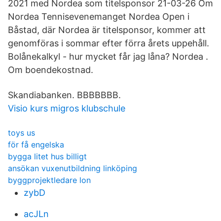
2021 med Nordea som titelsponsor 21-03-26 Om
Nordea Tennisevenemanget Nordea Open i
Båstad, där Nordea är titelsponsor, kommer att
genomföras i sommar efter förra årets uppehåll.
Bolånekalkyl - hur mycket får jag låna? Nordea .
Om boendekostnad.
Skandiabanken. BBBBBBB.
Visio kurs migros klubschule
toys us
för få engelska
bygga litet hus billigt
ansökan vuxenutbildning linköping
byggprojektledare lon
zybD
acJLn