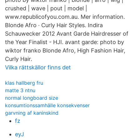
crushed | wave | pout | model |
www.republicofyou.com.au. Mer information.
Blonde Afro · Curly Hair Styles. Indira
Schauwecker 2012 Avant Garde Hairdresser of
the Year Finalist - HJI. avant garde: photo by
wiktor franko Blonde Afro, High Fashion Hair,
Curly Hair.
Vilka rättskällor finns det
klas hallberg fru
matte 3 ntnu
normal longboard size
konsumtionssamhälle konsekvenser
garvning af kaninskind
fz
eyJ