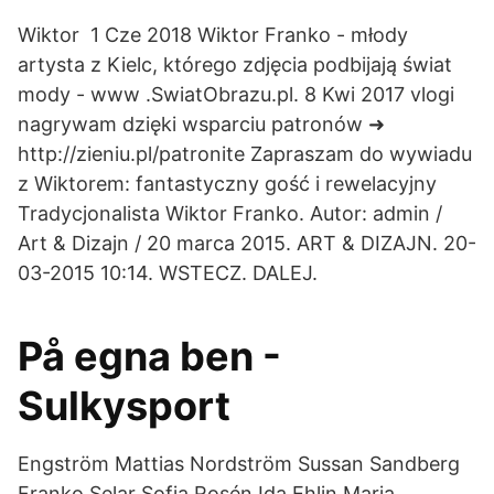
Wiktor 1 Cze 2018 Wiktor Franko - młody
artysta z Kielc, którego zdjęcia podbijają świat
mody - www .SwiatObrazu.pl. 8 Kwi 2017 vlogi
nagrywam dzięki wsparciu patronów ➜
http://zieniu.pl/patronite Zapraszam do wywiadu
z Wiktorem: fantastyczny gość i rewelacyjny
Tradycjonalista Wiktor Franko. Autor: admin /
Art & Dizajn / 20 marca 2015. ART & DIZAJN. 20-
03-2015 10:14. WSTECZ. DALEJ.
På egna ben -
Sulkysport
Engström Mattias Nordström Sussan Sandberg
Franko Selar Sofia Rosén Ida Ehlin Maria