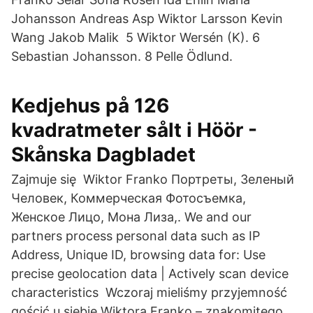
Johansson Andreas Asp Wiktor Larsson Kevin
Wang Jakob Malik 5 Wiktor Wersén (K). 6
Sebastian Johansson. 8 Pelle Ödlund.
Kedjehus på 126
kvadratmeter sålt i Höör -
Skånska Dagbladet
Zajmuje się Wiktor Franko Портреты, Зеленый
Человек, Коммерческая Фотосъемка,
Женское Лицо, Мона Лиза,. We and our
partners process personal data such as IP
Address, Unique ID, browsing data for: Use
precise geolocation data | Actively scan device
characteristics Wczoraj mieliśmy przyjemność
gościć u siebie Wiktora Franko – znakomitego